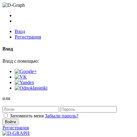
Вход
Регистрация
Вход
Вход с помощью:
или
Запомнить меня
Забыли пароль?
Войти
Регистрация