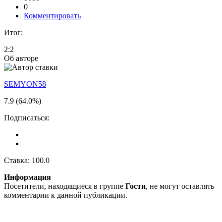
0
Комментировать
Итог:
2:2
Об авторе
SEMYON58
7.9
(64.0%)
Подписаться:
Ставка:
100.0
Информация
Посетители, находящиеся в группе
Гости
, не могут оставлять
комментарии к данной публикации.