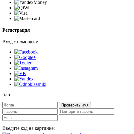
Регистрация
Вход с помощью:
или
Введите код на картинке: